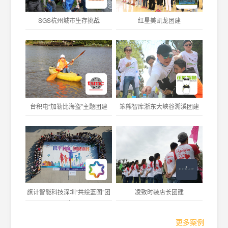
SGS杭州城市生存挑战
红星美凯龙团建
台积电“加勒比海盗”主题团建
笨熊智库浙东大峡谷溯溪团建
旗计智能科技深圳“共绘蓝图”团
凌致时装店长团建
建
更多案例