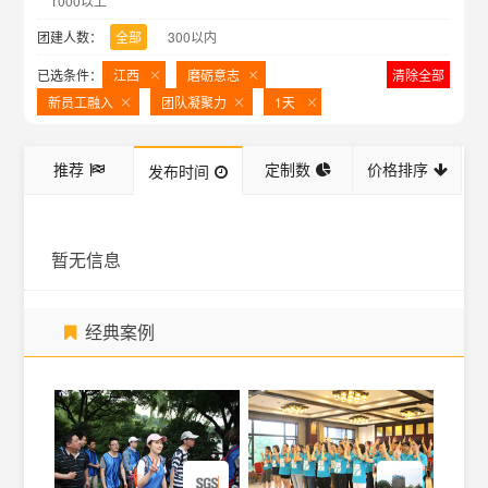
1000以上
团建人数：
全部
300以内
已选条件：
江西
磨砺意志
清除全部
新员工融入
团队凝聚力
1天
推荐
定制数
价格排序
发布时间
暂无信息
经典案例