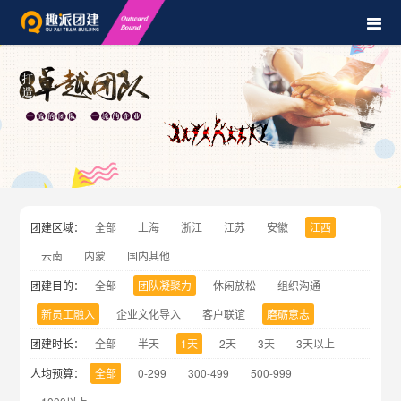
团建区域：
全部
上海
浙江
江苏
安徽
江西
云南
内蒙
国内其他
团建目的：
全部
团队凝聚力
休闲放松
组织沟通
新员工融入
企业文化导入
客户联谊
磨砺意志
团建时长：
全部
半天
1天
2天
3天
3天以上
人均预算：
全部
0-299
300-499
500-999