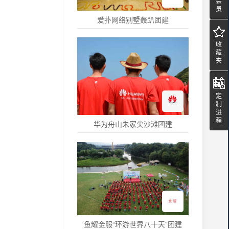
会
员
爱扑网络别墅轰趴团建
收
藏
夹
定
制
进
程
华为舟山朱家尖沙滩团建
鱼耀金服“环游世界八十天”团建