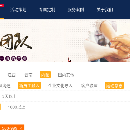
活动策划
专属定制
服务案例
关于我们
体育赛事
亲子活动
会务年会
江西
云南
内蒙
国内其他
织沟通
新员工融入
企业文化导入
客户联谊
磨砺意志
3天以上
1000以上
500-999