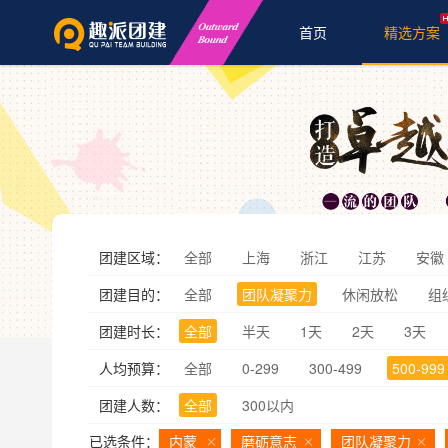
首页
精选方案
团建区域：
全部
上海
浙江
江苏
安徽
团建目的：
全部
团队凝聚力
休闲放松
组
团建时长：
全部
半天
1天
2天
3天
人均预算：
全部
0-299
300-499
500-999
团建人数：
全部
300以内
已选条件：
内蒙
磨砺意志
团队凝聚力