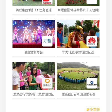
百联集团“疯狂F1”主题团建
鱼耀金服“环游世界八十天”团建
鑫空体育年会
华为“七国争霸”主题团建
滴滴出行“奔跑吧！滴滴”主题团
建设银行百草园团建活动
建
更多案例