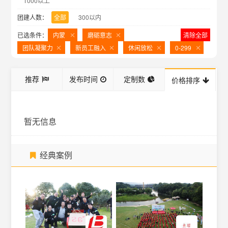
1000以上
团建人数：
全部
300以内
已选条件：
内蒙
磨砺意志
清除全部
团队凝聚力
新员工融入
休闲放松
0-299
推荐
发布时间
定制数
价格排序
暂无信息
经典案例