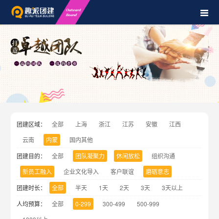
团建区域：
全部
上海
浙江
江苏
安徽
江西
云南
内蒙
国内其他
团建目的：
全部
团队凝聚力
休闲放松
组织沟通
新员工融入
企业文化导入
客户联谊
磨砺意志
团建时长：
全部
半天
1天
2天
3天
3天以上
人均预算：
全部
0-299
300-499
500-999