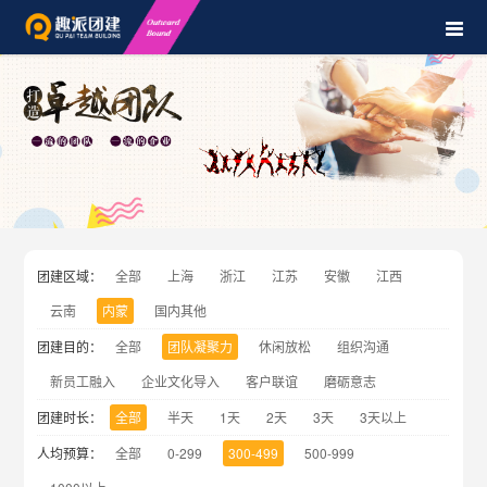
团建区域：
全部
上海
浙江
江苏
安徽
江西
云南
内蒙
国内其他
团建目的：
全部
团队凝聚力
休闲放松
组织沟通
新员工融入
企业文化导入
客户联谊
磨砺意志
团建时长：
全部
半天
1天
2天
3天
3天以上
人均预算：
全部
0-299
300-499
500-999