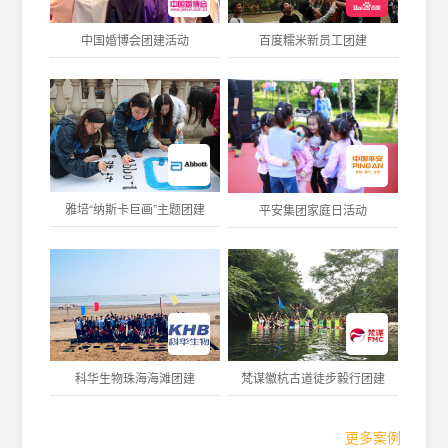
中国婚博会团建活动
百度糯米新员工团建
雅培“纳斯卡巨画”主题团建
平安集团家庭日活动
科华生物珠海海滩团建
梵谋徽杭古道徒步毅行团建
更多案例