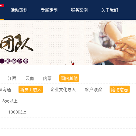
活动策划
专属定制
服务案例
关于我们
体育赛事
亲子活动
会务年会
江西
云南
内蒙
国内其他
织沟通
新员工融入
企业文化导入
客户联谊
磨砺意志
3天以上
1000以上