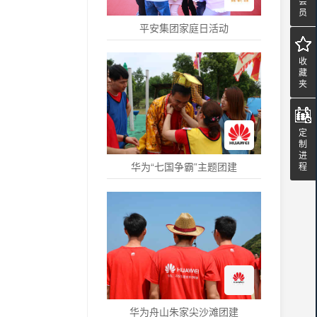
会
员
平安集团家庭日活动
收
藏
夹
定
制
进
华为“七国争霸”主题团建
程
华为舟山朱家尖沙滩团建