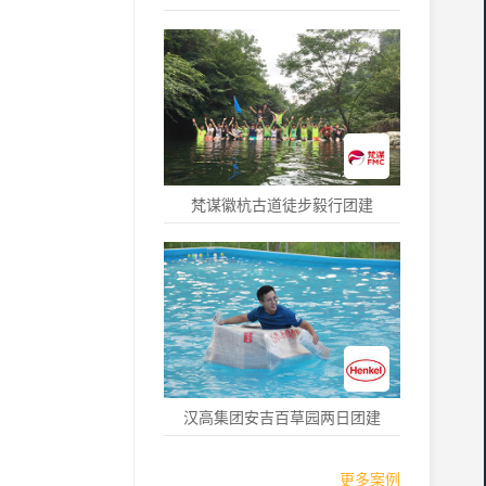
梵谋徽杭古道徒步毅行团建
汉高集团安吉百草园两日团建
更多案例