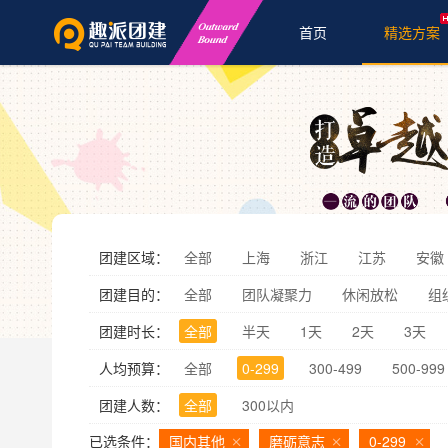
首页
精选方案
团建区域：
全部
上海
浙江
江苏
安徽
团建目的：
全部
团队凝聚力
休闲放松
组
团建时长：
全部
半天
1天
2天
3天
人均预算：
全部
0-299
300-499
500-999
团建人数：
全部
300以内
已选条件：
国内其他
磨砺意志
0-299