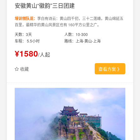
安徽黄山“徽韵”三日团建
培训领队说：
李白有诗云：黄山四千仞，三十二莲峰。黄山绵延五
百里，最精华的黄山风景区也有 160平方公里之广。
天数：3天
人数：10-300
车程： 5.5小时
路线：上海-黄山-上海
¥1580
/人起
收藏
查看方案
》