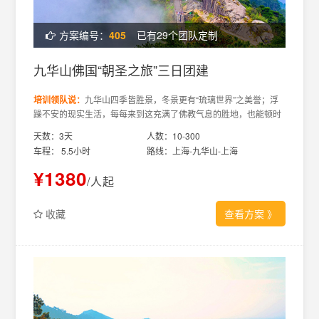
方案编号：
405
已有29个团队定制
九华山佛国“朝圣之旅”三日团建
培训领队说：
九华山四季皆胜景，冬景更有“琉璃世界”之美誉；浮
躁不安的现实生活，每每来到这充满了佛教气息的胜地，也能顿时
让人心绪宁静；点佛香，吃素斋，远离尘嚣浮华，虔诚许愿，徒步
天数：3天
人数：10-300
梵音名胜，重要景点：二圣殿、六一桥、桃崖瀑布、甘露寺、龙池
车程： 5.5小时
路线：上海-九华山-上海
瀑布、山门，燕子洞，五龙湾等。
¥1380
/人起
收藏
查看方案
》