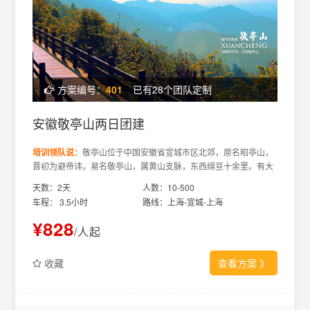
方案编号：
401
已有28个团队定制
安徽敬亭山两日团建
培训领队说：
敬亭山位于中国安徽省宣城市区北郊，原名昭亭山，
晋初为避帝讳，易名敬亭山，属黄山支脉，东西绵亘十余里。有大
小山峰60座，主峰名“一峰”，海拔317米。“山不在高，有仙则名。”
天数：2天
人数：10-500
车程： 3.5小时
路线：上海-宣城-上海
¥828
/人起
收藏
查看方案
》