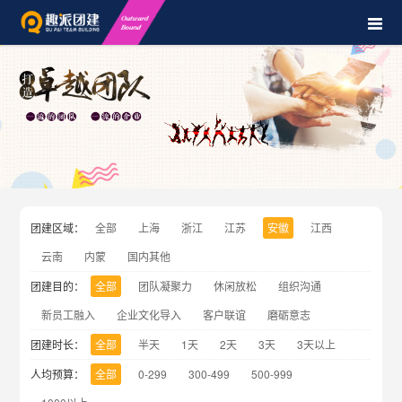
团建区域：
全部
上海
浙江
江苏
安徽
江西
云南
内蒙
国内其他
团建目的：
全部
团队凝聚力
休闲放松
组织沟通
新员工融入
企业文化导入
客户联谊
磨砺意志
团建时长：
全部
半天
1天
2天
3天
3天以上
人均预算：
全部
0-299
300-499
500-999