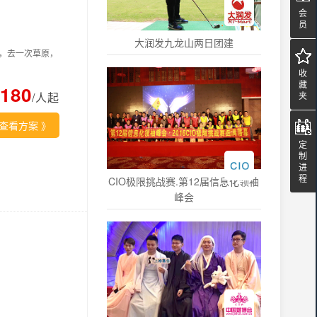
会
员
大润发九龙山两日团建
，去一次草原，
收
藏
3180
/人起
夹
查看方案
》
定
制
进
程
CIO极限挑战赛.第12届信息化领袖
峰会