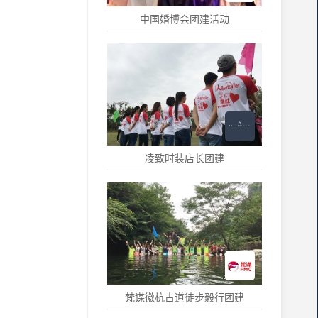
中国婚博会团建活动
凌致时装店长团建
梵谋徽杭古道徒步毅行团建