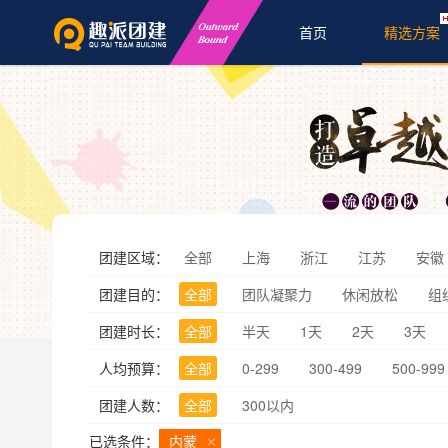
首页
精选方案
团建区域：
全部
上海
浙江
江苏
安徽
团建目的：
全部
团队凝聚力
休闲放松
组
团建时长：
全部
半天
1天
2天
3天
人均预算：
全部
0-299
300-499
500-999
团建人数：
全部
300以内
已选条件：
内蒙