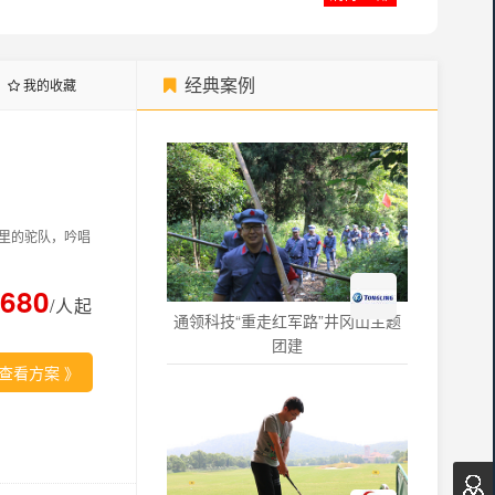
经典案例
我的收藏
里的驼队，吟唱
3680
/人起
通领科技“重走红军路”井冈山主题
团建
查看方案
》