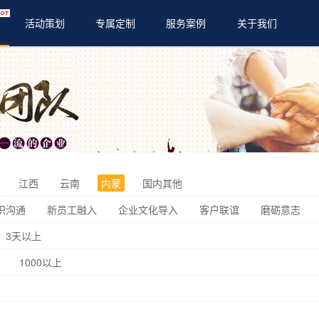
活动策划
专属定制
服务案例
关于我们
体育赛事
亲子活动
会务年会
江西
云南
内蒙
国内其他
织沟通
新员工融入
企业文化导入
客户联谊
磨砺意志
3天以上
1000以上