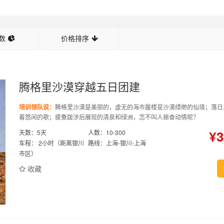
数
价格排序
腾格里沙漠穿越五日团建
培训领队说：
腾格里沙漠是美丽的，虚无的海市蜃楼是沙漠缥缈的仙境；落日
着悠闲的歌；疲惫跋涉后展现的清泉和绿洲，怎不叫人振奋动情呢？
¥
天数：5天
人数：10-300
车程： 2小时（距离银川
路线：上海-银川-上海
市区）
收藏